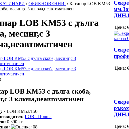
Секре
КАТИНАРИ
›
ОБИКНОВЕННИ.
›
Катинар LOB KM53
мм.За
коба, месинг,с 3 ключа,неавтоматичен
ДИН.Р
инар LOB KM53 с дълга
Цена:
а, месинг,с 3
ча,неавтоматичен
Секре
профи
Цена:
е
ар LOB KM53 с дълга скоба,
г,с 3 ключа,неавтоматичен
Секре
ръкох
:
7.LOB KМ53/150
ДИН.Р
изводител:
LOB - Полша
ло:
0.390
кг
Цена:
енка: