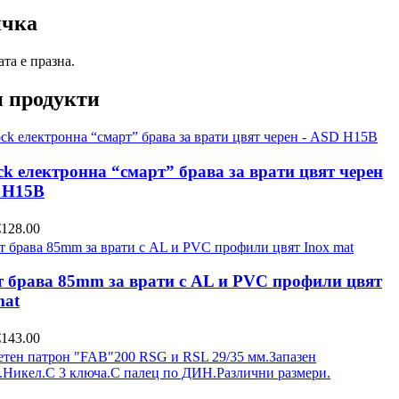
ичка
та е празна.
 продукти
k електронна “смарт” брава за врати цвят черен
 H15B
€128.00
 брава 85mm за врати с AL и PVC профили цвят
mat
€143.00